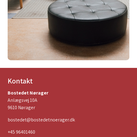
Kontakt
Bostedet Nørager
Anlægsvej 10A
9610 Nørager
bostedet@bostedetnoerager.dk
+45 96401460