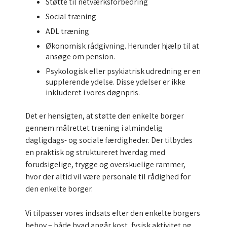
Støtte til netværksforbedring
Social træning
ADL træning
Økonomisk rådgivning. Herunder hjælp til at
ansøge om pension.
Psykologisk eller psykiatrisk udredning er en
supplerende ydelse. Disse ydelser er ikke
inkluderet i vores døgnpris.
Det er hensigten, at støtte den enkelte borger
gennem målrettet træning i almindelig
dagligdags- og sociale færdigheder. Der tilbydes
en praktisk og struktureret hverdag med
forudsigelige, trygge og overskuelige rammer,
hvor der altid vil være personale til rådighed for
den enkelte borger.
Vi tilpasser vores indsats efter den enkelte borgers
behov – både hvad angår kost, fysisk aktivitet og